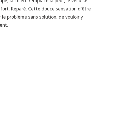
e, la colère remplace la peur, le vécu se
us fort. Réparé. Cette douce sensation d'être
ir le problème sans solution, de vouloir y
ent.