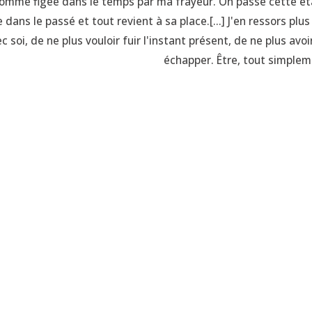
omme figée dans le temps par ma frayeur. On passe cette étap
 dans le passé et tout revient à sa place.[...] J'en ressors pl
c soi, de ne plus vouloir fuir l'instant présent, de ne plus avo
échapper. Être, tout simplem