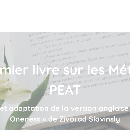
mier livre sur les M
PEAT
et adaptation de la version anglaise
Oneness » de Zivorad Slavinsly