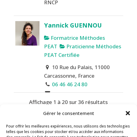
RNCP
Yannick GUENNOU
Formatrice Méthodes
PEAT
Praticienne Méthodes
PEAT Certifiée
10 Rue du Palais, 11000
Carcassonne, France
06 46 46 24 80
yannickguennou@gmail.com
Affichage 1 à 20 sur 36 résultats
Gérer le consentement
«
1
2
»
http://www.yannickguennou.co
m/
Pour offrir les meilleures expériences, nous utilisons des technologies
telles que les cookies pour stocker et/ou accéder aux informations
Contact
Inscription Newsletter