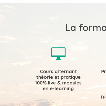
La forma

Cours alternant
P
théorie et pratique
100% live & modules
en e-learning
(p