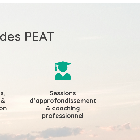
odes PEAT

s,
Sessions
 &
d’approfondissement
ion
& coaching
professionnel