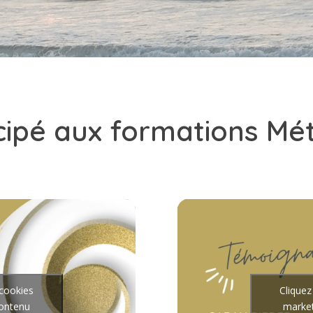
ticipé aux formations M
 cookies
Cliquez
contenu
market