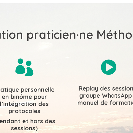
tion praticien·ne Méth


Replay des session
ratique personnelle
groupe WhatsApp
en binôme pour
manuel de format
l’intégration des
protocoles
endant et hors des
sessions)