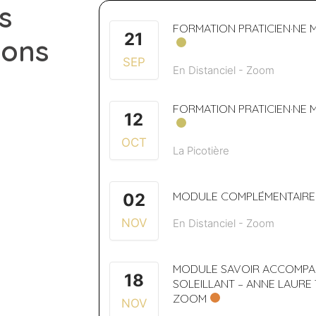
s
FORMATION PRATICIEN·NE 
21
ions
SEP
En Distanciel - Zoom
FORMATION PRATICIEN·NE 
12
OCT
La Picotière
MODULE COMPLÉMENTAIRE –
02
NOV
En Distanciel - Zoom
MODULE SAVOIR ACCOMPAGN
18
SOLEILLANT – ANNE LAURE 
ZOOM
NOV