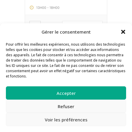
13H00
-
18H00
EN SAVOIR PLUS
Gérer le consentement
Pour offrir les meilleures expériences, nous utilisons des technologies
telles que les cookies pour stocker et/ou accéder aux informations
Contact
Inscription Newsletter
des appareils. Le fait de consentir à ces technologies nous permettra
de traiter des données telles que le comportement de navigation ou
Séances de supervision
les ID uniques sur ce site. Le fait de ne pas consentir ou de retirer son
consentement peut avoir un effet négatif sur certaines caractéristiques
Guide des Méthodes PEAT
Actualités
et fonctions.
Inscription aux formations
Politique de confidentialité
Accepter
Politique de cookies
Refuser
Voir les préférences
Made by Gaelle Neuvic - 2021. Tous droits réservés