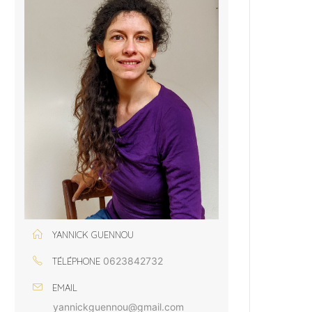
YANNICK GUENNOU
0623842732
TÉLÉPHONE
EMAIL
yannickguennou@gmail.com