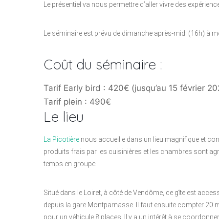
Le présentiel va nous permettre d’aller vivre des expérien
Le séminaire est prévu de dimanche après-midi (16h) à me
Coût du séminaire :
Tarif Early bird : 420€ (jusqu’au 15 février 2
Tarif plein : 490€
Le lieu
La Picotière
nous accueille dans un lieu magnifique et conv
produits frais par les cuisinières et les chambres sont ag
temps en groupe.
Situé dans le Loiret, à côté de Vendôme, ce gîte est acce
depuis la gare Montparnasse. Il faut ensuite compter 20 mi
pour un véhicule 8 places. Il y a un intérêt à se coordonner