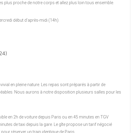
ces plus proche de notre corps et allez plus loin tous ensemble.
rcredi début d’après-midi (14h).
024)
ivial en pleine nature. Les repas sont préparés à partir de
réables. Nous aurons à notre disposition plusieurs salles pour les
ssible en 2h de voiture depuis Paris ou en 45 minutes en TGV
nutes de taxi depuis la gare. Le gîte propose un tarif négocié
 pour réserver un train identique de Paris.