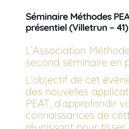
Séminaire Méthodes PEAT
présentiel (Villetrun – 41)
L’Association Méthod
second séminaire en p
L’objectif de cet évè
des nouvelles applica
PEAT, d’approfondir vo
connaissances de cett
réunissant pour tisser