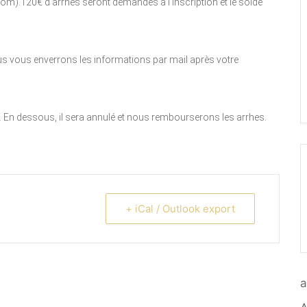
m).120€ d’arrhes seront demandés à l’inscription et le solde
ous vous enverrons les informations par mail après votre
t. En dessous, il sera annulé et nous rembourserons les arrhes.
+ iCal / Outlook export
a