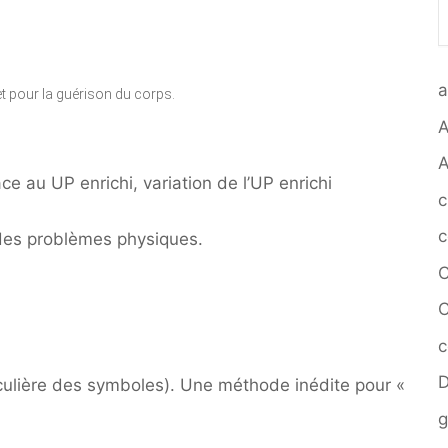
a
et pour la guérison du corps.
A
e au UP enrichi, variation de l’UP enrichi
c
c
 des problèmes physiques.
C
C
c
D
iculière des symboles). Une méthode inédite pour «
g