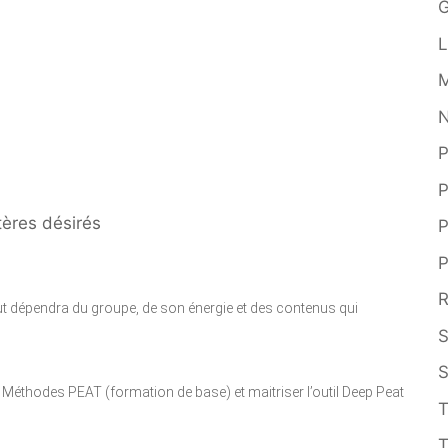
G
L
N
P
P
tères désirés
P
P
R
tout dépendra du groupe, de son énergie et des contenus qui
S
S
ien Méthodes PEAT (formation de base) et maitriser l’outil Deep Peat
T