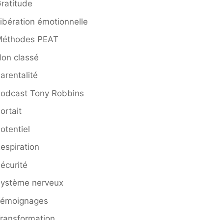
ratitude
ibération émotionnelle
Méthodes PEAT
on classé
arentalité
odcast Tony Robbins
ortait
otentiel
espiration
écurité
ystème nerveux
Témoignages
ransformation