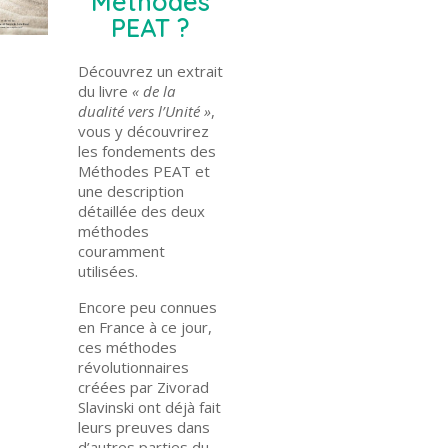
Méthodes
PEAT ?
Découvrez un extrait
du livre
« de la
dualité vers l’Unité »
,
vous y découvrirez
les fondements des
Méthodes PEAT
et
une description
détaillée des
deux
méthodes
couramment
utilisées.
Encore peu connues
en France à ce jour,
ces méthodes
révolutionnaires
créées par
Zivorad
Slavinski
ont déjà fait
leurs preuves dans
d’autres parties du