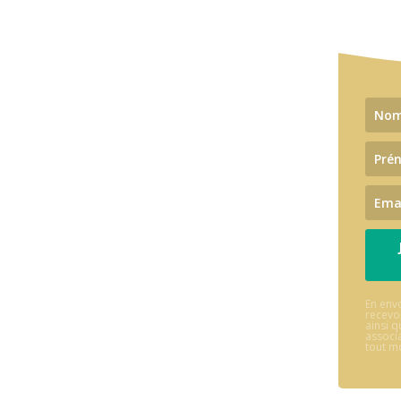
En envo
recevoi
ainsi 
associ
tout m