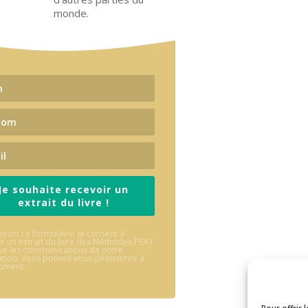
monde.
Je souhaite recevoir un
extrait du livre !
yant ce formulaire, je consent à
r un extrait du livre des Méthodes PEAT
que les communications de notre
ation. Vous pouvez vous désinscrire à
oment.