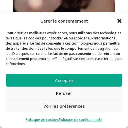
Corinne DI BATTISTA
Gérer le consentement
Praticienne Méthodes PEAT Certifiée
Pour offrir les meilleures expériences, nous utilisons des technologies
telles que les cookies pour stocker et/ou accéder aux informations
196, chemin les Chazeaux, 19 490 Sainte
des appareils. Le fait de consentir à ces technologies nous permettra
Fortunade, France
de traiter des données telles que le comportement de navigation ou
les ID uniques sur ce site. Le fait de ne pas consentir ou de retirer son
06 30 30 11 47
consentement peut avoir un effet négatif sur certaines caractéristiques
corinne.di-battista@wanadoo.fr
et fonctions.
https://www.corinnedibattista.com/
Accepter
Praticienne Méthodes PEAT – Accompagnement
Refuser
holistique de la vie humaine & spirituelle –
Voir les préférences
Processus quantiques – Axe de référence : Corps-
Coeur-Conscience
Politique de cookies
Politique de confidentialité