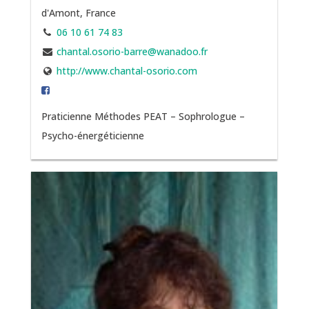
d'Amont, France
06 10 61 74 83
chantal.osorio-barre@wanadoo.fr
http://www.chantal-osorio.com
Praticienne Méthodes PEAT – Sophrologue –
Psycho-énergéticienne