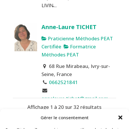
LIVIN̵...
Anne-Laure TICHET
Praticienne Méthodes PEAT
Certifiée
Formatrice
Méthodes PEAT
68 Rue Mirabeau, Ivry-sur-
Seine, France
0662521841
annelaure.tichet@gmail.com
https://www.annelaure-
Affichage 1 à 20 sur 32 résultats
tichet-sophrologue.com
Gérer le consentement
«
1
2
»
Praticienne et Formatrice