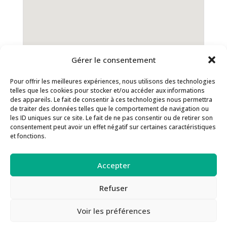
Gérer le consentement
Pour offrir les meilleures expériences, nous utilisons des technologies
telles que les cookies pour stocker et/ou accéder aux informations
Contact
Inscription Newsletter
des appareils. Le fait de consentir à ces technologies nous permettra
de traiter des données telles que le comportement de navigation ou
Séances de supervision
les ID uniques sur ce site. Le fait de ne pas consentir ou de retirer son
consentement peut avoir un effet négatif sur certaines caractéristiques
Guide des Méthodes PEAT
Actualités
et fonctions.
Inscription aux formations
Politique de confidentialité
Accepter
Politique de cookies
Refuser
Voir les préférences
Made by Gaelle Neuvic - 2021. Tous droits réservés