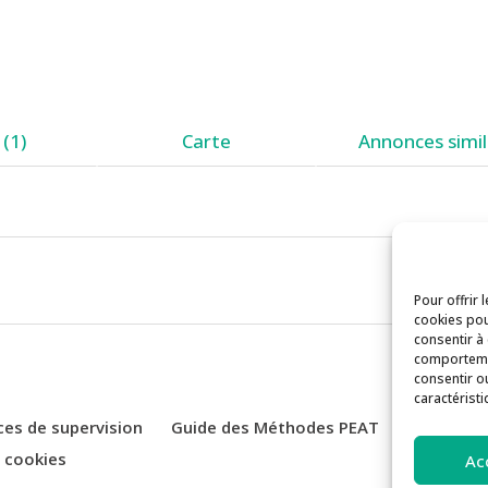
(1)
Carte
Annonces simil
Pour offrir 
cookies pou
consentir à
comportemen
consentir o
caractéristi
ces de supervision
Guide des Méthodes PEAT
Actualité
e cookies
Ac