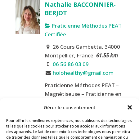
Nathalie BACCONNIER-
BERJOT
Praticienne Méthodes PEAT
Certifiée
26 Cours Gambetta, 34000
Montpellier, France
61.55 km
06 56 86 03 09
holohealthy@gmail.com
Praticienne Méthodes PEAT –
Magnétiseuse – Praticienne en
Thérapie Transpersonnelle e...
Gérer le consentement
Afficher 3 résultats
Pour offrir les meilleures expériences, nous utilisons des technologies
Sonia GARCIA
telles que les cookies pour stocker et/ou accéder aux informations
Contact
Inscription Newsletter
des appareils. Le fait de consentir à ces technologies nous permettra
de traiter des données telles que le comportement de navigation ou
Praticienne Méthodes PEAT